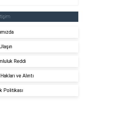
etişim
ımızda
Ulaşın
mluluk Reddi
 Hakları ve Alıntı
ik Politikası