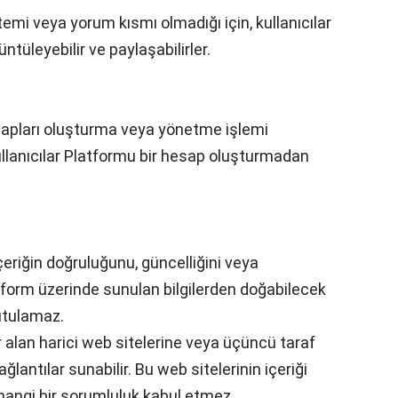
temi veya yorum kısmı olmadığı için, kullanıcılar
ntüleyebilir ve paylaşabilirler.
esapları oluşturma veya yönetme işlemi
ullanıcılar Platformu bir hesap oluşturmadan
çeriğin doğruluğunu, güncelliğini veya
atform üzerinde sunulan bilgilerden doğabilecek
utulamaz.
 alan harici web sitelerine veya üçüncü taraf
ğlantılar sunabilir. Bu web sitelerinin içeriği
hangi bir sorumluluk kabul etmez.