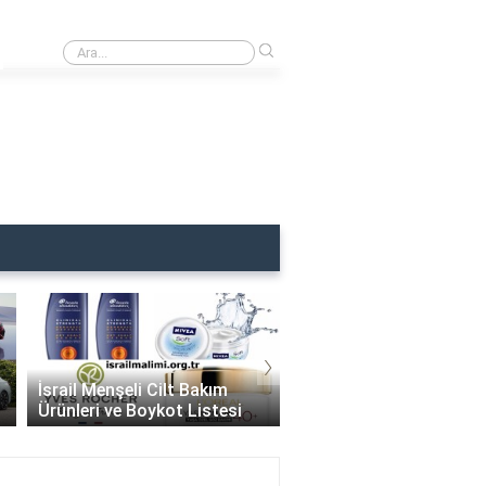
›
Uludağ İsrail Malı Mı? Boykot Listesinde Mi?
›
İsrail Menşeli Cilt Bakım
İsrail Destekçisi İçecek
Ürünleri ve Boykot Listesi
Markaları Boykot Liste