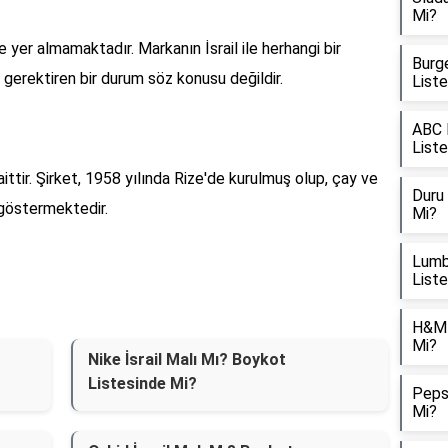
Mi?
 yer almamaktadır. Markanın İsrail ile herhangi bir
Burge
i gerektiren bir durum söz konusu değildir.
List
ABC M
List
ttir. Şirket, 1958 yılında Rize'de kurulmuş olup, çay ve
Duru 
 göstermektedir.
Mi?
Lumbe
List
H&M İ
Mi?
Nike İsrail Malı Mı? Boykot
Listesinde Mi?
Pepsi
Mi?