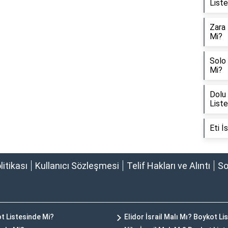
List
Zara 
Mi?
Solo 
Mi?
Dolu 
List
Eti İ
olitikası
Kullanıcı Sözleşmesi
Telif Hakları ve Alıntı
So
ot Listesinde Mi?
Elidor İsrail Malı Mı? Boykot Li