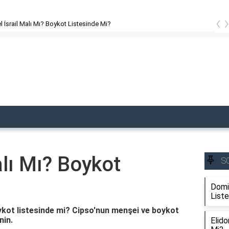
‹
İsrail Malı Mı? Boykot Listesinde Mi?
alı Mı? Boykot
S
Domin
List
ykot listesinde mi? Cipso'nun menşei ve boykot
nin.
Elido