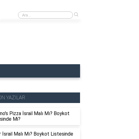
›
Uludağ İsrail Malı Mı? Boykot Listesinde Mi?
ON YAZILAR
o's Pizza İsrail Malı Mı? Boykot
esinde Mi?
r İsrail Malı Mı? Boykot Listesinde