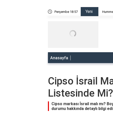
Yeni
 Mı? Boykot Listesinde Mi?
Perşembe 18:57
Hummel 
Anasayfa
Cipso İsrail M
Listesinde Mi?
Cipso markası İsrail malı mı? Bo
durumu hakkında detaylı bilgi edi