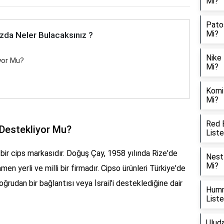
Mi?
Patos
Mi?
zda Neler Bulacaksınız ?
Nike 
iyor Mu?
Mi?
Komil
Mi?
Red B
i Destekliyor Mu?
List
bir cips markasıdır. Doğuş Çay, 1958 yılında Rize'de
Nestl
Mi?
men yerli ve milli bir firmadır. Cipso ürünleri Türkiye'de
oğrudan bir bağlantısı veya İsrail'i desteklediğine dair
Humm
List
Uluda