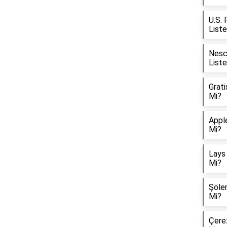
U.S. 
List
Nesca
List
Grati
Mi?
Apple
Mi?
Lays 
Mi?
Şölen
Mi?
Çerez