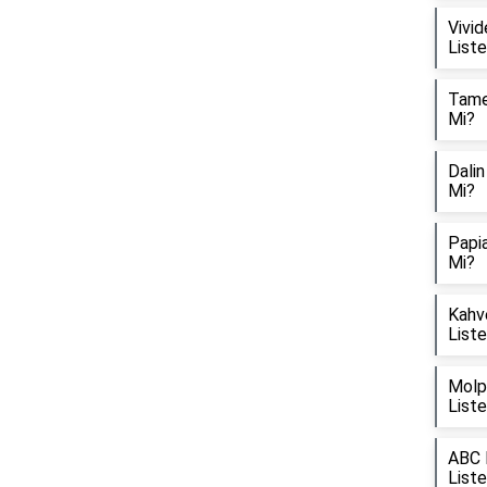
Vivid
List
Tamek
Mi?
Dalin
Mi?
Papia
Mi?
Kahve
List
Molpe
List
ABC D
List