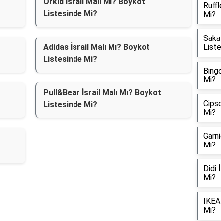
Orkid İsrail Malı Mı? Boykot
Ruffl
Listesinde Mi?
Mi?
Saka 
Adidas İsrail Malı Mı? Boykot
List
Listesinde Mi?
Bingo
Mi?
Pull&Bear İsrail Malı Mı? Boykot
Cipso
Listesinde Mi?
Mi?
Garni
Mi?
Didi 
Mi?
IKEA 
Mi?