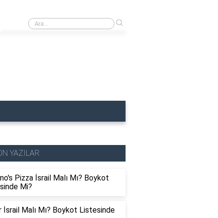
›
Uludağ İsrail Malı Mı? Boykot Listesinde Mi?
ON YAZILAR
o's Pizza İsrail Malı Mı? Boykot
esinde Mi?
r İsrail Malı Mı? Boykot Listesinde