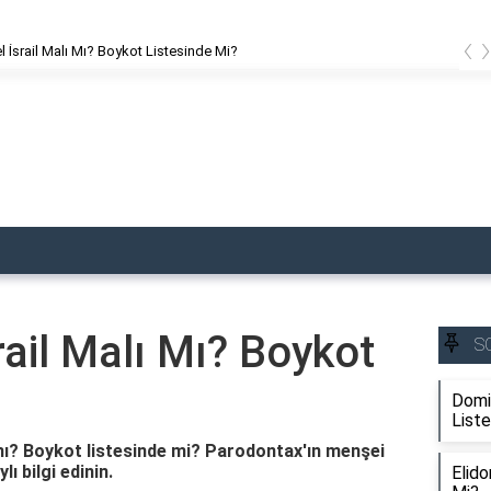
‹
İsrail Malı Mı? Boykot Listesinde Mi?
ail Malı Mı? Boykot
S
Domin
List
mı? Boykot listesinde mi? Parodontax'ın menşei
 bilgi edinin.
Elido