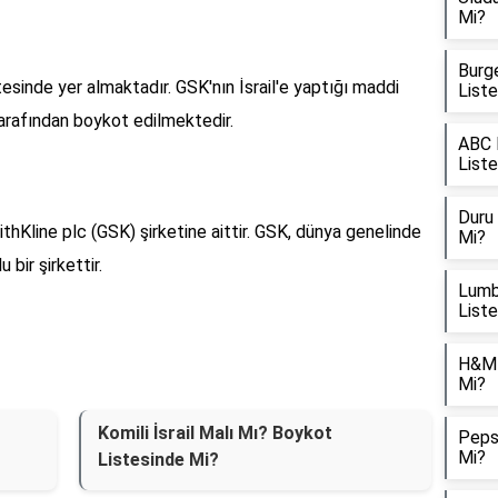
Mi?
Burge
sinde yer almaktadır. GSK'nın İsrail'e yaptığı maddi
List
tarafından boykot edilmektedir.
ABC M
List
Duru 
thKline plc (GSK) şirketine aittir. GSK, dünya genelinde
Mi?
 bir şirkettir.
Lumbe
List
H&M İ
Mi?
Komili İsrail Malı Mı? Boykot
Pepsi
Mi?
Listesinde Mi?