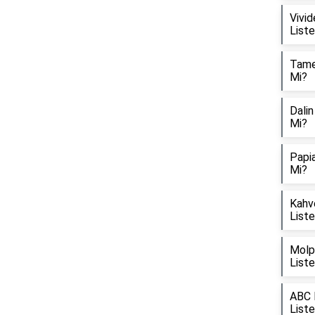
Vivid
List
Tamek
Mi?
Dalin
Mi?
Papia
Mi?
Kahve
List
Molpe
List
ABC D
List