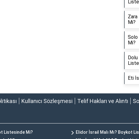
List
Zara 
Mi?
Solo 
Mi?
Dolu 
List
Eti İ
olitikası
Kullanıcı Sözleşmesi
Telif Hakları ve Alıntı
So
ot Listesinde Mi?
Elidor İsrail Malı Mı? Boykot Li