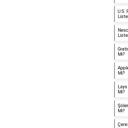
U.S. 
List
Nesca
List
Grati
Mi?
Apple
Mi?
Lays 
Mi?
Şölen
Mi?
Çerez