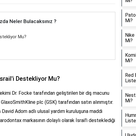
Mi?
Patos
Mi?
zda Neler Bulacaksınız ?
Nike 
estekliyor Mu?
Mi?
Komil
Mi?
Red B
srail'i Destekliyor Mu?
List
kimi Dr. Focke tarafından geliştirilen bir diş macunu
Nestl
Mi?
z GlaxoSmithKline plc (GSK) tarafından satın alınmıştır.
n David Adom adlı ulusal yardım kuruluşuna maddi
Humm
odontax markasının dolaylı olarak İsrail'i desteklediği
List
Uluda