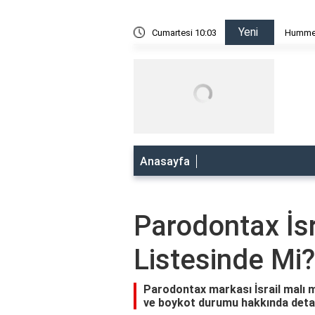
Yeni
 Mı? Boykot Listesinde Mi?
Cumartesi 10:03
Hummel 
Anasayfa
Parodontax İsr
Listesinde Mi?
Parodontax markası İsrail malı 
ve boykot durumu hakkında detaylı