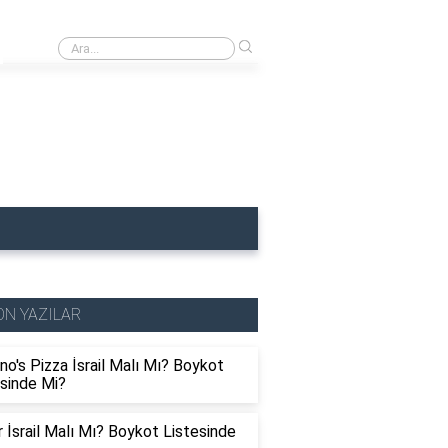
›
Uludağ İsrail Malı Mı? Boykot Listesinde Mi?
ON YAZILAR
o's Pizza İsrail Malı Mı? Boykot
esinde Mi?
r İsrail Malı Mı? Boykot Listesinde