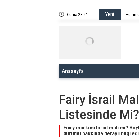
Yeni
 Mı? Boykot Listesinde Mi?
Cuma 23:21
Hummel 
Anasayfa
Fairy İsrail Ma
Listesinde Mi?
Fairy markası İsrail malı mı? Bo
durumu hakkında detaylı bilgi edi