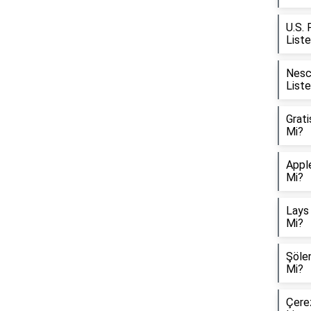
U.S. 
List
Nesca
List
Grati
Mi?
Apple
Mi?
Lays 
Mi?
Şölen
Mi?
Çerez