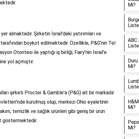
ektedir.
Mi?
Burge
List
er almaktadır. Şirketin İsrail'deki yatırımları ve
ABC M
r tarafından boykot edilmektedir. Özellikle, P&G'nin Tel
List
on Otoritesi ile yaptığı iş birliği, Fairy'nin İsrail'e
Duru 
ine yol açmıştır.
Mi?
Lumbe
List
ları şirketi Procter & Gamble'a (P&G) ait bir markadır.
H&M İ
vletleri'nde kurulmuş olup, merkezi Ohio eyaletinin
Mi?
bakım, temizlik ve sağlık ürünleri gibi geniş bir ürün
t göstermektedir.
Pepsi
Mi?