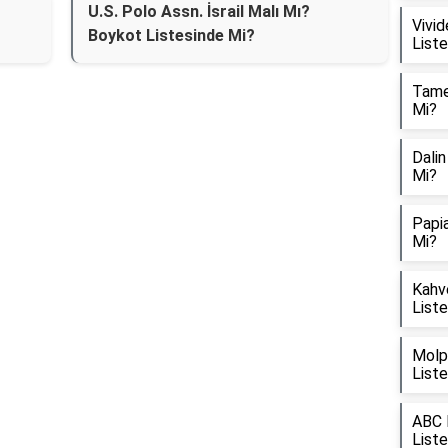
U.S. Polo Assn. İsrail Malı Mı?
Vivid
Boykot Listesinde Mi?
List
Tamek
Mi?
Dalin
Mi?
Papia
Mi?
Kahve
List
Molpe
List
ABC D
List