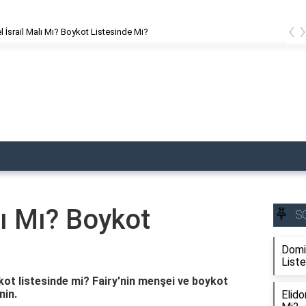
‹
İsrail Malı Mı? Boykot Listesinde Mi?
lı Mı? Boykot
S
Domin
List
ykot listesinde mi? Fairy'nin menşei ve boykot
nin.
Elido