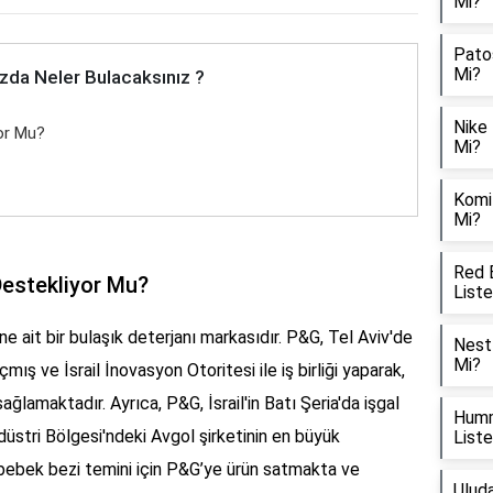
Mi?
Patos
Mi?
zda Neler Bulacaksınız ?
Nike 
yor Mu?
Mi?
Komil
Mi?
Red B
i Destekliyor Mu?
List
e ait bir bulaşık deterjanı markasıdır. P&G, Tel Aviv'de
Nestl
Mi?
ış ve İsrail İnovasyon Otoritesi ile iş birliği yaparak,
sağlamaktadır. Ayrıca, P&G, İsrail'in Batı Şeria'da işgal
Humm
düstri Bölgesi'ndeki Avgol şirketinin en büyük
List
ı, bebek bezi temini için P&G’ye ürün satmakta ve
Uluda