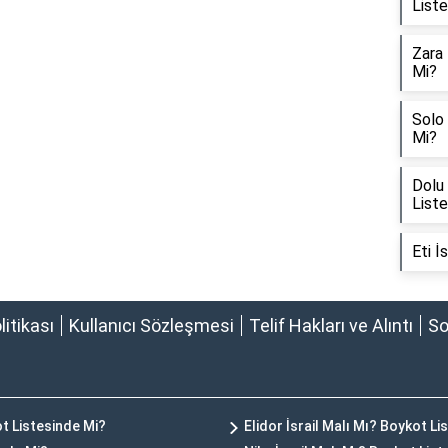
List
Zara 
Mi?
Solo 
Mi?
Dolu 
List
Eti İ
olitikası
Kullanıcı Sözleşmesi
Telif Hakları ve Alıntı
So
ot Listesinde Mi?
Elidor İsrail Malı Mı? Boykot Li